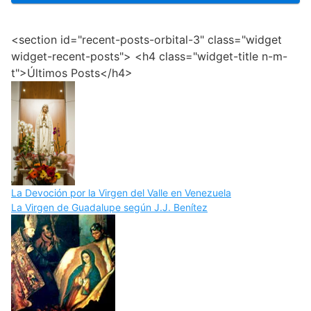
<section id="recent-posts-orbital-3" class="widget
widget-recent-posts"> <h4 class="widget-title n-m-
t">Últimos Posts</h4>
La Devoción por la Virgen del Valle en Venezuela
La Virgen de Guadalupe según J.J. Benítez